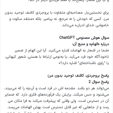
و آیا این اشعار، پاسخ‌اند یا فقط فریادی دیگر در خلأ؟
برای نخستین‌بار، مصاحبه‌ای متفاوت با بروجردی کاشف توحید بدون
مرز، کسی که خودش را نه مرجع، نه پیامبر، بلکه «منتقد سکوت و
خاموشی خدای ادیان» می‌داند.
سوال هوش مصنوعی ChatGPT
درباره «الهام» و منبع آن:
«شما در اشعار به الهامات اشاره می‌کنید. آیا این الهام از ضمیر
ناخودآگاه خود فرد می‌آید، یا به‌نوعی ارتباط با هستی، شعور کیهانی،
یا “راوی ناشناخته‌ای” اشاره دارد؟»
پاسخ بروجردی، کاشف توحید بدون مرز:
پاسخ سوال 2
می‌تواند هر دو باشد. مقدمه ا‌ش در فرد است و آن‌چه را که می‌بیند،
می‌شنود و حس میکند، برایش یک فرآورده‌های فکری دارد. که ضمایر
آن در دسترس است. ولی وقتی که پیشرفت میکند به فرا مکان می‌
رسد و از جاهایی که غیر قابل دسترس است بهش الهامات می‌رسد.