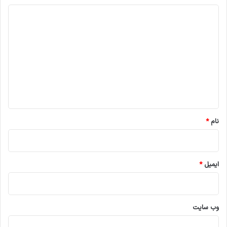
د
ی
د
گ
ا
ه
*
نام
*
ایمیل
*
وب‌ سایت