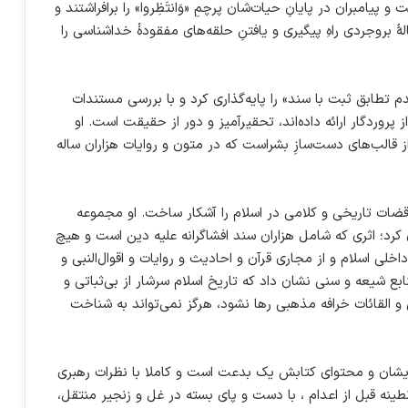
یامبران در پایانِ حیات‌شان پرچمِ «وَانتَظِروا» را برافراشتند و
لهٔ بروجردی راهِ پیگیری و یافتنِ حلقه‌های مفقودهٔ خداشناسی را
 تطابق ثبت با سند» را پایه‌گذاری کرد و با بررسی مستندات
پروردگار ارائه داده‌اند، تحقیرآمیز و دور از حقیقت است. او
 از قالب‌های دست‌سازِ بشراست که در متون و روایات هزاران ساله
ضات تاریخی و کلامی در اسلام را آشکار ساخت. او مجموعه
ی کرد؛ اثری که شامل هزاران سند افشاگرانه علیه دین است و هیچ
لی اسلام و از مجاری قرآن و احادیث و روایات و اقوال‌النبی و
نابع شیعه و سنی نشان داد که تاریخ اسلام سرشار از بی‌ثباتی و
 و القائات خرافه مذهبی رها نشود، هرگز نمی‌تواند به شناخت
ت ایشان و محتوای کتابش یک بدعت است و کاملا با نظرات رهبری
ز به سلول انفرادی قرنطینه قبل از اعدام ، با دست و پای بسته در غل و زنجیر منتقل،