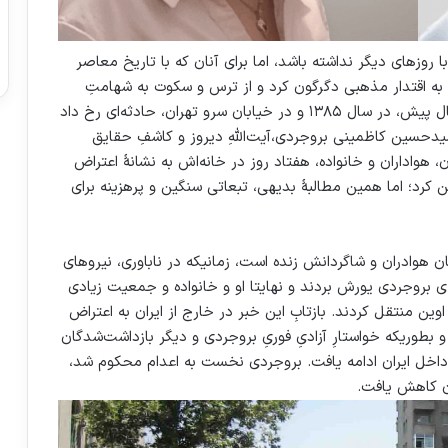
ی تفاوتی با روزهای دیگر نداشته باشد، اما برای آنان که با تاریخ معاصر
را به اقتدار مذهبی دگرگون کرد و از ترس و سکوت به شهامتِ
مطالبه‌گری و کنشگریِ مدنی رهنمون ساخت. بیست سال پیش، در سال ۱۳۸۵ و در خیابان سرو تهران، حادثه‌ای رخ داد
سیدحسین کاظمینی بروجردی،آیت‌اللهِ دیروز و کاشفِ حقایق
، هواداران و خانواده، هفتاد روز در خانه‌اش به نشانهٔ اعتراض
رد؛ اما همین مطالبهٔ بدیهی، تبعاتی سنگین و پرهزینه برای
 در برابر چشمان هوادران و شاگردانش زنده است، زمانیکه در ناباوری، نیروهای
ه‌ی بروجردی یورش بردند و نهایتا او و خانواده و جمعیت زیادی
ین منتقل کردند. بازتابِ این خبر در خارج از ایران به اعتراض‌
بطوریکه خواستارِ آزادیِ فوریِ بروجردی و دیگر بازداشت‌شدگان
 داخل ایران ادامه یافت. بروجردی نخست به اعدام محکوم شد،
دان کاهش یافت.