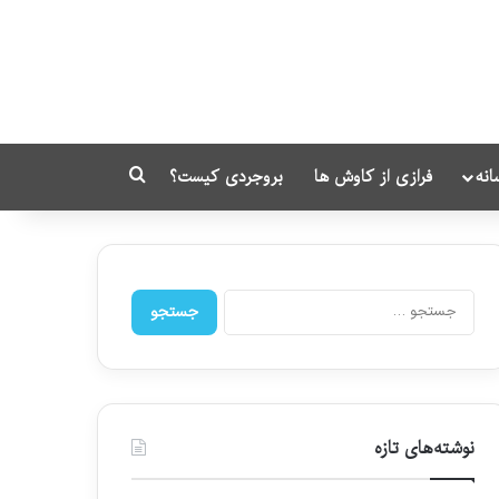
انه
فرازی از کاوش ها
بروجردی کیست؟
جستجو برای
ج
س
ت
ج
و
ب
ر
نوشته‌های تازه
ا
ی