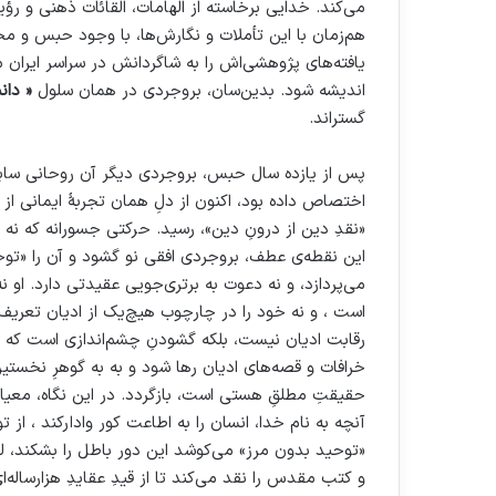
می‌کند. خدایی برخاسته از الهامات، القائات ذهنی و رؤیا
هم‌زمان با این تأملات و نگارش‌ها، با وجود حبس و مح
یافته‌های پژوهشی‌اش را به شاگردانش در سراسر ایران 
اندیشه شود. بدین‌سان، بروجردی در همان سلول‌
« دانش
گستراند.
پس از یازده سال حبس، بروجردی دیگر آن روحانی سابق 
اختصاص داده بود، اکنون از دلِ همان تجربهٔ ایمانی از 
«نقدِ دین از درونِ دین»، رسید. حرکتی جسورانه که نه 
این نقطه‌ی عطف، بروجردی افقی نو گشود و آن را «توحید
می‌پردازد، و نه دعوت به برتری‌جویی عقیدتی دارد. او ن
است ، و نه خود را در چارچوب هیچ‌یک از ادیان تع
رقابت ادیان نیست، بلکه گشودنِ چشم‌اندازی است که در
خرافات و قصه‌های ادیان رها شود و به به گوهرِ نخستینِ 
حقیقتِ مطلقِ هستی است، بازگردد. در این نگاه، معیار
آنچه به نام خدا، انسان را به اطاعت کور وادارکند ، از
«توحید بدون مرز» می‌کوشد این دور باطل را بشکند، لذا
و کتب مقدس را نقد می‌کند تا از قیدِ عقایدِ هزارساله‌ای 