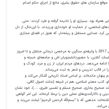
به موقع سازمان های حقوق بشری، مانع از اجرای حکم اعدام
ر همراه بود. بسیاری او را نادیده گرفته و طرد کردند؛ حتی
‌های شخصی، از حمایت او خودداری ورزیدند. با این‌حال، از دل
کس کرد، صدایی مستقل و ریشه‌دار، که هنوز در فضای مجازی
بروجردی پس از یازده سال حبس، به جای آزادی، درسال 2017 با وثیقه‌ی سنگین به مرخصی درمانی منتقل و تا امروز
جلسات آنلاین، با حضوردانشجویان اش و جامعه‌ای خسته و
ادامه می‌دهد. دردهای مردم ایران، از زن و مرد، کودک و
ا در قالب تدریس و شعر به ثبت می‌رساند.
م پنهان مانده‌اند، بر اساس اسناد تاریخی آشکار می‌کند و
او، کتب معتبر اسلامی، هم در شیعه (مانند اصول کافی،
مانند صحیح بخاری، صحیح مسلم و تفسیر طبری، ….)، خود نشان
ی و ناکارآمدی‌های عملی دین را برملا کرده‌اند. این امر گواهی
ته‌اند؛ مذهبی که با “بسم‌الله الرحمن الرحیم” لبخند می‌زند و
 می‌کند.