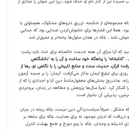
سید» نیز از کنار نام او حذف شود، زیرا این عنوان را نمادی از
لکه مجموعه‌ای از شکنجه، تزریقِ داروهایِ مشکوک، هم‌سلولی با
 بود. همهٔ این فشارها برای خاموش‌کردنِ صدایی بود که جداییِ
اموش نشد ، بلکه در همان سلول‌ها پخته‌تر و عمیق‌تر شد.
رسید که آیا سزای آن همه خدمت خالصانه برای خدا، باید پشتِ
 ،
‘کتابخانه’ را پناهگاه خود ساخت و آن را به ‘دانشگاهی
رفت؛ قرآن، حدیث، سنت و منابع تاریخی را با نگاهی نو، رها از
روزی برای تبلیغِ ایمان به‌کار می‌گرفت، ‘ایمان’ را بر مسند آزمونِ
ه، به‌تدریج بخش‌هایِ مغفول‌ماندهٔ دینِ آبا و اجدادی را که از
را آشکار کرد. ثمرۀ سال‌ها پژوهش و مطالعه در زندان، بروجردی
تشرعین، پذیرشِ آن دشوار است.
ه مشکل ، صرفاً سیاست‌زدگیِ دین نیست، بلکه ریشه در بنیان‌
او دریافت که ادیان موجود نه برای هدایت، بلکه برای سلطه بر
ادیِ اندیشه و وجدان، بلکه با بیمِ دوزخ و طمعِ بهشت کنترل