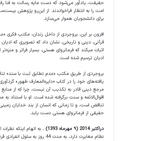
حقیقت، یادآور می‌شود که دست مایه رسالت به فنا رفت و پ
امت را به انتظار فراخواندند. از این‌رو پژوهشِ بیست‌سا
برای دانشجویان هموار می‌سازد.
افزون بر این، بروجردی از داخل زندان، مکتب فکری «عدم
قرآنی، دینی و تاریخی، نشان داد که تصویری که ادیان از 
اثبات میکند که فرمانروای هستی، بسیار فراتر و منزه‌تر
ادیان ترسیم شده است.
بروجردی از طریق مکتب «عدم تطابق ثبت با سند» تناق
یافته‌های خود را در کتاب «دایره‌المعارف ظهور» گردآور
مرجع دینی قادر به تکذیب آن نیست، چرا که از منابع داخ
اقوال‌الائمه و سنت برگرفته شده است. او با استناد به م
تناقض است، و تا زمانی که انسان از بند خدایان زمینی
حقیقی از فرمانروای هستی دست یابد.
دراکتبر 2014 (۹ مهر‌ماه 1393)
، به اتهام اینکه نظرا
نظام مغایرت دارد، به مدت 44 رو