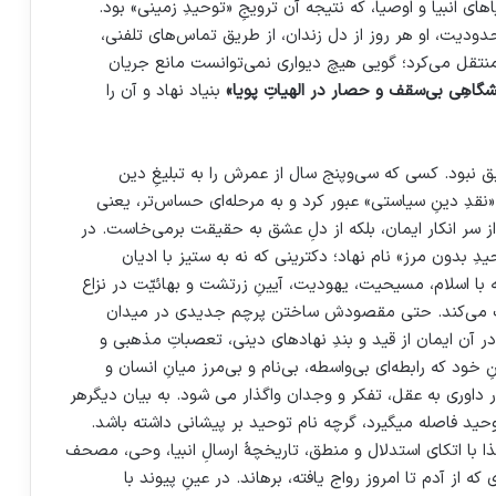
های انبیا و اوصیا، که نتیجه آن ترویجِ «توحیدِ زمینی» بود.
دودیت، او هر روز از دل زندان، از طریق تماس‌های تلفنی،
منتقل می‌کرد؛ گویی هیچ دیواری نمی‌توانست مانع جریان
گاهِی بی‌سقف و ‌حصار در الهیاتِ پویا»
بنیاد نهاد و آن را
نبود. کسی که سی‌وپنج سال از عمرش را به تبلیغِ دین
«نقدِ دینِ سیاستی» عبور کرد و به مرحله‌ای حساس‌تر، یعنی
از سر انکار ایمان، بلکه از دلِ عشق به حقیقت برمی‌خاست. در
ِ بدون مرز» نام نهاد؛ دکترینی که نه به ستیز با ادیان
ه با اسلام، مسیحیت، یهودیت، آیینِ زرتشت و بهائیّت در نزاع
ریف می‌کند. حتی مقصودش ساختن پرچم جدیدی در میدان
 آن ایمان از قید و بندِ نهادهای دینی، تعصباتِ مذهبی و
خود که رابطه‌ای بی‌واسطه، بی‌نام و بی‌مرز میانِ انسان و
 داوری به عقل، تفکر و وجدان واگذار می شود. به بیان دیگرهر
 توحید فاصله میگیرد، گرچه نام توحید بر پیشانی داشته باشد.
 با اتکای استدلال و منطق، تاریخچهٔ ارسالِ انبیا، وحی، مصحف
که از آدم تا امروز رواج یافته، برهاند. در عینِ پیوند با