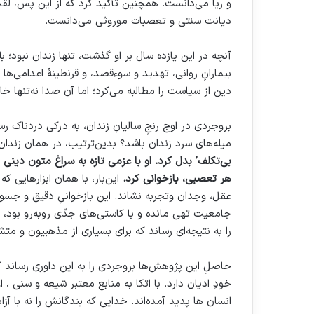
و ریا می‌دانست. همچنین تأکید کرد که از این پس، لقب «
دیانت سنتی و تعصبات موروثی می‌دانست.
آنچه در این یازده سال بر او گذشت، تنها زندان نبود؛ ب
بیمارانِ روانی، تهدید و سوءقصد، و قرنطینهٔ اعدامی‌ها
دین از سیاست را مطالبه می‌کرد؛ اما آن صدا نه‌تنها خ
بروجردی در اوج رنجِ سالیانِ زندان، به درکی دردناک 
میله‌های سرد زندان باشد؟ بدین‌ترتیب، در همان زندان
بی‌تکلف’ بدل کرد. او با عزمی تازه به سراغ متون دینی 
هر تعصبی، بازخوانی کرد.
این‌بار، با همان ابزارهایی که 
عقل، وجدان وتجربه نشاند. این بازخوانیِ دقیق و جسوران
جامعیت تهی مانده و با کاستی‌های جدّی روبه‌رو بود، 
را به نتیجه‌ای رساند که برای بسیاری از مذهبیون و م
حاصلِ این پژوهش‌ها بروجردی را به این داوری رساند ک
خودِ ادیان دارد. با اتکا به منابع معتبر شیعه و سنی ، 
انسان ها پدید آمده‌اند. خدایی که بندگانش را نه با آز