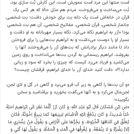
است منتها این مرد است عمویش است، این کارش بُت سازی بود،
بُت می‌ساخت و می‌فروخت. مردم هم مثل حالا که هر کس یک
قرآن در خانه‌اش است یک دانه بت برای خودش داشت؛ بت شخصی.
جانماز شخصی، قرآن شخصی، مفاتیح شخصی، آن هم بت شخصی
بود! «آزر به ابراهیم نگاه می‌کرد، نگاه بسیار مهربانانه به او داشت و
بسیار او را دوست می‌داشت و به ابراهیم بت‌هایی را برای فروختن
داد تا مانند دیگر برادرانش که بت‌های آزر را می‌فروختند آنها را
بفروشد، ابراهیم ریسمانی به گردن بت‌ها می‌انداخت و روی زمین
می‌کشید و فریاد می‌زد کیست که چیزی را بخرد که سود و زیانی
ندارد؟!». دقت کنید خدای آزر با خدای ابراهیم، فرقشان چیست؟
«و آن بت‌ها را گاهی به زیر آب فرو می‌برد و گاهی در گِل و لای لجن،
لجن‌مال می‌کرد و به آنها می‌گفت بخورید و بیاشامید و سخن
بگویید»؛
«عَنِ اِبْنِ مُسْكَانَ قَالَ اَبُو عَبْدِ اللهِ: وَ كَانَ آزَرُ كُلَّمَا نَظَرَ اِلَى اِبْرَاهِيمَ اَحَبَّهُ
حُبّاً شَدِيداً، وَ كَانَ يَدْفَعُ اِلَيْهِ اَلْاَصْنَامَ لِيَبِيعَهَا كَمَا يَبِيعُ اِخْوَتُهُ، فَكَانَ
يُعَلِّقُ فِي اَعْنَاقِهَا اَلْخُيُوطَ، وَ يَجُرُّهَا عَلَى اَلْاَرْضِ وَ يَقُولُ مَنْ يَشْتَرِي مَا
[لَا] يَضُرُّهُ وَ لَا يَنْفَعُهُ، وَ يُغْرِقُهَا فِي اَلْمَاءِ وَ اَلْحَمْأَةِ، وَ يَقُولُ لَهَا كُلِي وَ