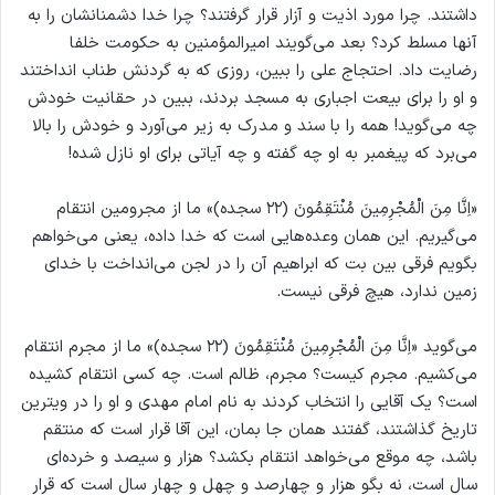
داشتند. چرا مورد اذیت و آزار قرار گرفتند؟ چرا خدا دشمنانشان را به
آنها مسلط کرد؟ بعد می‌گویند امیرالمؤمنین به حکومت خلفا
رضایت داد. احتجاج علی را ببین، روزی که به گردنش طناب انداختند
و او را برای بیعت اجباری به مسجد بردند، ببین در حقانیت خودش
چه می‌گوید! همه را با سند و مدرک به زیر می‌آورد و خودش را بالا
می‌برد که پیغمبر به او چه گفته و چه آیاتی برای او نازل شده!
«اِنَّا مِنَ الْمُجْرِمِينَ مُنْتَقِمُونَ (۲۲ سجده)» ما از مجرومین انتقام
می‌گیریم. این همان وعده‌هایی است که خدا داده، یعنی می‌خواهم
بگویم فرقی بین بت که ابراهیم آن را در لجن می‌انداخت با خدای
زمین ندارد، هیچ فرقی نیست.
می‌گوید «اِنَّا مِنَ الْمُجْرِمِينَ مُنْتَقِمُونَ (۲۲ سجده)» ما از مجرم انتقام
می‌کشیم. مجرم کیست؟ مجرم، ظالم است. چه کسی انتقام کشیده
است؟ یک آقایی را انتخاب کردند به نام امام مهدی و او را در ویترین
تاریخ گذاشتند، گفتند همان جا بمان، این آقا قرار است که منتقم
باشد، چه موقع می‌خواهد انتقام بکشد؟ هزار و سیصد و خرده‌ای
سال است، نه بگو هزار و چهارصد و چهل و چهار سال است که قرار