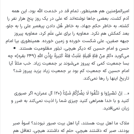
امیرالمؤمنین هم همینطور، تمام قد در خدمت الله بود، این همه
آدم کشت، بعضی جاها نوشته‌اند که علی در یک روز پنج هزار نفر را
کشته، به خاطر حکم جهاد، به خاطر هُل دادن پیغمبر علی را به جلو،
بعد کمکش هم نکرد. معاویه را برای علی علَم کرد، معاویه پیروز
جبهه صفین، علی شکست خورده و زمین خورده. همینطوری بیا امام
حسن و امام حسین که دیگر هیچی، تبلور مظلومیت هستند.
می‌گوید «كَمْ مِنْ فِئَةٍ قَلِيلَةٍ غَلَبَتْ فِئَةً كَثِيرَةً بِإِذْنِ اللهِ (۲۴۹ بقره)» چه
بسا جمعیت کمی که پیروز می‌شوند بر جمعیت زیاد. خب مثلاً آیا
امام حسین که جمعیت کم بود بر جمعیت زیاد یزید پیروز شد؟
تاریخ اینها را رها نمی‌کند.
«… اِنْ تَصْبِرُوا وَ تَتَّقُوا لَا يَضُرُّكُمْ شَيْئاً (۱۲۰ آل عمران» اگر صبوری
کنید و با خدا همراهی کنید چیزی شما را اذیت نمی‌کند به ضرر و
زیان نمی‌افتید.
ملاک ما اهل بیت هستند، آیا اهل بیت صبور نبودند؟ اسوهٔ صبر
بودند، صبر که داشتند هیچی، حلم که داشتند هیچی، تغافل هم