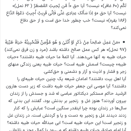
لَکُم (۶۰ غافر)» نیست؟ آیا حق «أَ مَّن یُجیبُ المُضطَرَّ ( ۶۲ نمل)»
نیست؟ آیا حق «وَ اِذَا سَأَلَک عِبَادِی عَنِّی فَاِنِّی قَرِیبٌ اُجِیبُ دَعْوَةَ الدَّاعِ
(۱۸۶ بقره)» نیست؟ خب چطور خدا حق است و از حق دفاع
نمی‌کند؟
«مَنْ عَمِلَ صَالِحاً مِنْ ذَكَرٍ اَوْ اُنْثَىٰ وَ هُوَ مُؤْمِنٌ فَلَنُحْيِيَنَّهُ حَيَاةً طَيِّبَةً
(۹۷ نحل)» هر کس عمل صالح داشته باشد (مرد و زن فرق نمی‌کند)
حیات طیبه به آنها می‌دهند. آیا ائمهٔ ما حیات طیبه داشتند؟ «حیات
طیبه» چیست؟ اسمش طیبه است؟ حیات طیبه یعنی زندگی منهای
زجر و فشار و اذیت و آزار و دشمنی و حق‌کشی.
آیا اهل بیت داشتند؟ امامان شیعه یک چنین حیات طیبه‌ای را
داشتند؟ آیا موسی ابن جعفر حیات طیبه داشت که زیر دست هارون
الرشید حاکم مستکبر دیکتاتور عباسی له شد و جسدش را از زندان
بیرون آوردند؟ هنوز غل و زنجیر بر بدنش بود، گفتند این بدنی که
سال‌ها در زندان بوده چرا اینقدر سنگین است؟ عبایش را که کنار
زدند دیدند غل و زنجیر به دست و پا و گردنش است، در زندان غل
و زنجیر است! این حیات طیبه است؟ ابی عبدالله حیات طیبه داشته؟
آیا امام صادق حیات طیبه داشته که می‌رود با کمال عجز و ناتوانی