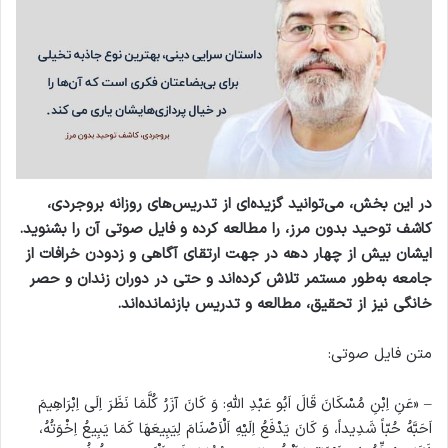
در این بخش، می‌توانید گزیده‌ای از تدریس‌های روزانه بروجردی،
کاشف توحید بدون مرز، را مطالعه کرده و فایل صوتی آن را بشنوید.
ایشان بیش از چهار دهه در جهت ارتقای آگاهی و زدودن خرافات از
جامعه به‌طور مستمر تلاش کرده‌اند و حتی در دوران زندان و حصر
خانگی نیز از تحقیق، مطالعه و تدریس بازنمانده‌اند.
متن فایل صوتی:
– «عَنِ اِبْنِ مُسْكَانَ قَالَ اَبُو عَبْدِ اللهِ: وَ كَانَ آزَرُ كُلَّمَا نَظَرَ اِلَى اِبْرَاهِيمَ
اَحَبَّهُ حُبّاً شَدِيداً، وَ كَانَ يَدْفَعُ اِلَيْهِ اَلْاَصْنَامَ لِيَبِيعَهَا كَمَا يَبِيعُ اِخْوَتُهُ،