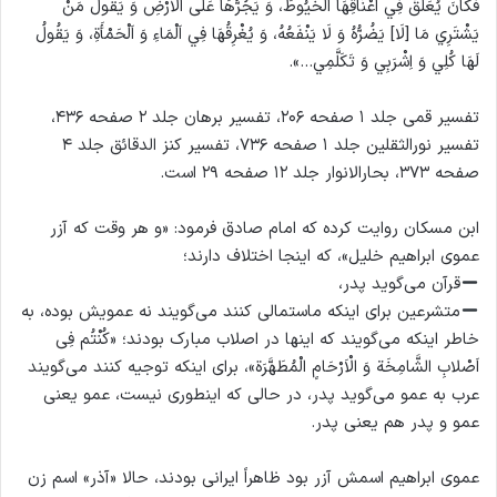
فَكَانَ يُعَلِّقُ فِي اَعْنَاقِهَا اَلْخُيُوطَ، وَ يَجُرُّهَا عَلَى اَلْاَرْضِ وَ يَقُولُ مَنْ
يَشْتَرِي مَا [لَا] يَضُرُّهُ وَ لَا يَنْفَعُهُ، وَ يُغْرِقُهَا فِي اَلْمَاءِ وَ اَلْحَمْأَةِ، وَ يَقُولُ
لَهَا كُلِي وَ اِشْرَبِي وَ تَكَلَّمِي…».
تفسیر قمی جلد ۱ صفحه ۲۰۶، تفسیر برهان جلد ۲ صفحه ۴۳۶،
تفسیر نورالثقلین جلد ۱ صفحه ۷۳۶، تفسیر کنز الدقائق جلد ۴
صفحه ۳۷۳، بحارالانوار جلد ۱۲ صفحه ۲۹ است.
ابن مسکان روایت کرده که امام صادق فرمود: «و هر وقت که آزر
عموی ابراهیم خلیل»، که اینجا اختلاف دارند؛
قرآن می‌گوید پدر،
متشرعین برای اینکه ماستمالی کنند می‌گویند نه عمویش بوده، به
خاطر اینکه می‌گویند که اینها در اصلاب مبارک بودند؛ «کُنْتُم فِی
اَصْلابِ الشَّامِخَة وَ الْاَرْحَامٍ الْمُطَهَّرَة»، برای اینکه توجیه کنند می‌گویند
عرب به عمو می‌گوید پدر، در حالی که اینطوری نیست، عمو یعنی
عمو و پدر هم یعنی پدر.
عموی ابراهیم اسمش آزر بود ظاهراً ایرانی بودند، حالا «آذر» اسم زن