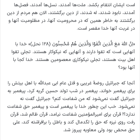
است ایشان انتقام بکشد. ملت‌ها آمدند، نسل‌ها آمدند، فصل‌ها
آمدند، نابود شدند، له شدند، از دین برگشتند، الان هم مردم از دین
برگشتند به خاطر همین که در محرومیت آنها، در مظلومیت آنها و
در غربت آنها خدا مقصر است.
«اِنَّ اللهَ مَعَ الَّذِينَ اتَّقَوْا وَالَّذِينَ هُمْ مُحْسِنُونَ (۱۲۸ نحل)» خدا با
آنهایی است که تقوا دارند و آنهایی که نیکوکار هستند. تجلی تقوا
اهل بیت هستند، تجلی نیکوکاری معصومین هستند. خدا کجا با
آنها بود؟
آنجا که جبرائیل روضهٔ غریبی و قتل عام ابی عبدالله با اهل بیتش را
برای پیغمبر خواند، پیغمبر در شب تولد حسین گریه کرد، پیغمبر به
جبرائیل گفت نمی‌شود که من شفاعت کنم؟ جبرائیل گفت نه
نمی‌شود. خب این چطور خدا با پیغمبر است و پیغمبر حق شفاعت
ندارد؟! قرآن برای امیرالمؤمنین شفاعت نیامد، قرآن ظالم شد، قرآن
رفت روی نیزه که حق را لگدمال کند و باطل را برافراشته کند، علی
حق محض بود ولی معاویه پیروز شد.