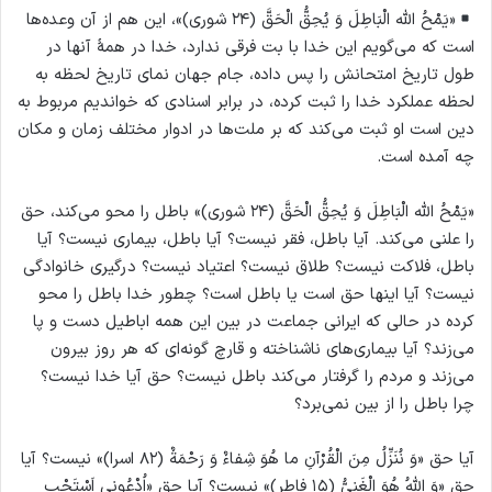
«يَمْحُ الله الْبَاطِلَ وَ يُحِقُّ الْحَقَّ (۲۴ شوری)»، این هم از آن وعده‌ها
است که می‌گویم این خدا با بت فرقی ندارد، خدا در همهٔ آنها در
طول تاریخ امتحانش را پس داده، جام جهان نمای تاریخ لحظه به
لحظه عملکرد خدا را ثبت کرده، در برابر اسنادی که خواندیم مربوط به
دین است او ثبت می‌کند که بر ملت‌ها در ادوار مختلف زمان و مکان
چه آمده است.
«يَمْحُ الله الْبَاطِلَ وَ يُحِقُّ الْحَقَّ (۲۴ شوری)» باطل را محو می‌کند، حق
را علنی می‌کند. آیا باطل، فقر نیست؟ آیا باطل، بیماری نیست؟ آیا
باطل، فلاکت نیست؟ طلاق نیست؟ اعتیاد نیست؟ درگیری خانوادگی
نیست؟ آیا اینها حق است یا باطل است؟ چطور خدا باطل را محو
کرده در حالی که ایرانی جماعت در بین این همه اباطیل دست و پا
می‌زند؟ آیا بیماری‌های ناشناخته و قارچ گونه‌ای که هر روز بیرون
می‌زند و مردم را گرفتار می‌کند باطل نیست؟ حق آیا خدا نیست؟
چرا باطل را از بین نمی‌برد؟
آیا حق «وَ نُنَزِّلُ مِنَ الْقُرْآنِ ما هُوَ شِفاءٌ وَ رَحْمَةٌ (۸۲ اسرا)» نیست؟ آیا
حق «وَ اللهُ هُوَ الْغَنِيُّ (۱۵ فاطر)» نیست؟ آیا حق «اُدْعُونی اَسْتَجْب