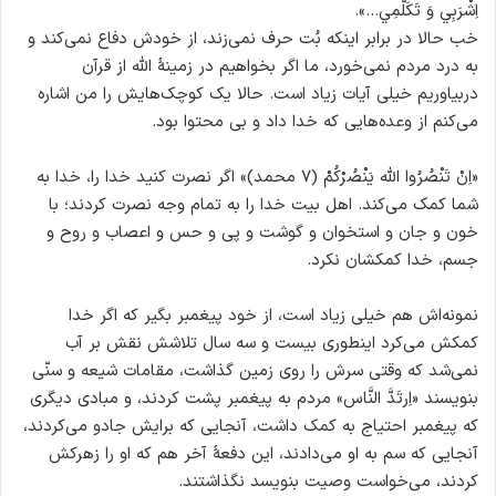
اِشْرَبِي وَ تَكَلَّمِي…».
خب حالا در برابر اینکه بُت حرف نمی‌زند، از خودش دفاع نمی‌کند و
به درد مردم نمی‌خورد، ما اگر بخواهیم در زمینهٔ الله از قرآن
دربیاوریم خیلی آیات زیاد است. حالا یک کوچک‌هایش را من اشاره
می‌کنم از وعده‌هایی که خدا داد و بی محتوا بود.
«اِنْ تَنْصُرُوا الله يَنْصُرْكُمْ (۷ محمد)» اگر نصرت کنید خدا را، خدا به
شما کمک می‌کند. اهل بیت خدا را به تمام وجه نصرت کردند؛ با
خون و جان و استخوان و گوشت و پی و حس و اعصاب و روح و
جسم، خدا کمکشان نکرد.
نمونه‌اش هم خیلی زیاد است، از خود پیغمبر بگیر که اگر خدا
کمکش می‌کرد اینطوری بیست و سه سال تلاشش نقش بر آب
نمی‌شد که وقتی سرش را روی زمین گذاشت، مقامات شیعه و سنّی
بنویسند «اِرتَدَّ النَّاس» مردم به پیغمبر پشت کردند، و مبادی دیگری
که پیغمبر احتیاج به کمک داشت، آنجایی که برایش جادو می‌کردند،
آنجایی که سم به او می‌دادند، این دفعهٔ آخر هم که او را زهرکش
کردند، می‌خواست وصیت بنویسد نگذاشتند.