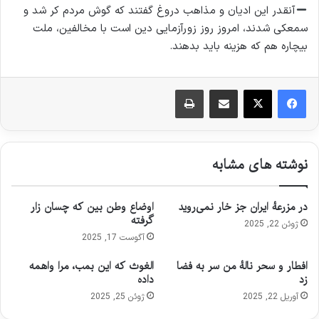
آنقدر این ادیان و مذاهب دروغ گفتند که گوش مردم کر شد و
سمعکی شدند، امروز روز زورآزمایی دین است با مخالفین، ملت
بیچاره هم که هزینه باید بدهند.
اشتراک گذاری از طریق ایمیل
چاپ
نوشته های مشابه
در مزرعهٔ ایران جز خار نمی‌روید
اوضاع وطن بین که چسان زار
گرفته
ژوئن 22, 2025
آگوست 17, 2025
افطار و سحر نالهٔ من سر به فضا
الغوث که این بمب، مرا واهمه
زد
داده
آوریل 22, 2025
ژوئن 25, 2025