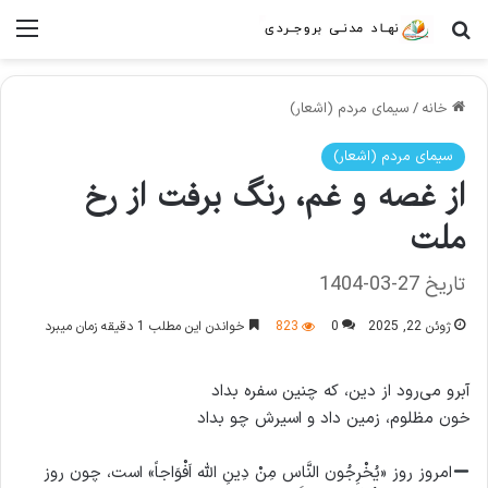
جستجو برای
منو
خانه
/
سیمای مردم (اشعار)
سیمای مردم (اشعار)
از غصه و غم، رنگ برفت از رخ
ملت
تاریخ 27-03-1404
ژوئن 22, 2025
0
823
خواندن این مطلب 1 دقیقه زمان میبرد
آبرو می‌رود از دین، که چنین سفره بداد
خون مظلوم، زمین داد و اسیرش چو بداد
امروز روز «یُخْرِجُون النَّاس مِنْ دِینِ الله اَفْوَاجاً» است، چون روز