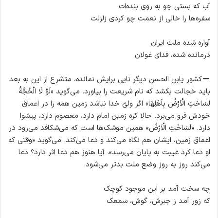
آب که بستی چو به روی بنده‌ات
سفره‌ها را خالی از نعمت چو کردی زلزلت
آواره شده ملت ایران
درمانده شده، فدای غولان
کشور یابن الحسن دیگر نایی برایش نمانده، متشرع از این به بعد
باید خجالت بکشد که نام شریعت را بیاورد. می‌گوید «لَوْ لَا الْحُجَّةُ
لَسَاخَتِ الْاَرْضُ بِاَهْلِهَا» اگر ولیّ خدا نباشد زمین همه را در اعماق
خودش فرو می‌برد. حالا کره زمین امام دارد، معصوم دارد، پیشوا
دارد. «لَسَاخَتِ الْاَرْضُ» همین موشک‌ها است که می‌شکافد می‌رود در
اعماق زمین، ایشان هم نگاه می‌کند و دعا می‌کند. می‌گوید «وقتی که
او دعا کرد غیبت به پایان می‌رسد». آیا هنوز هم دعا اثر دارد؟ دعا
می‌کند روز به روز وضع ملت بدتر می‌شود.
چه سخت آمد بر این موجود کوچک
که زور آمد ز جبرش، گوش، سمعک