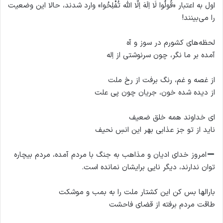
اول به اعتبار «قُولُوا لَا اِلَهَ اِلَّا الله تُفْلِحُوا» وارد شدند، حالا این وضعیت
را می‌بینند!
لحظه‌های کشورم در سوز و آه
آمده بر ما نگر، چون سرنوشتی از اِله
از غصه و غم، رنگ برفت از رخ ملت
از دیده شده خون، جریان چون پی علت
ای خداوند همه خلق ضعیف
ناید از تو جز عذابی بهر این انسِ نحیف
امروز خدای ادیان و مذاهب به جنگ با مردم آمده، مردم بیچاره
توان ندارند، دیگر نایی برایشان نمانده است.
بارالها بس کن این کشتار ملت را به بمب و موشکت
طاقت مردم برفته از قضای فاحشت