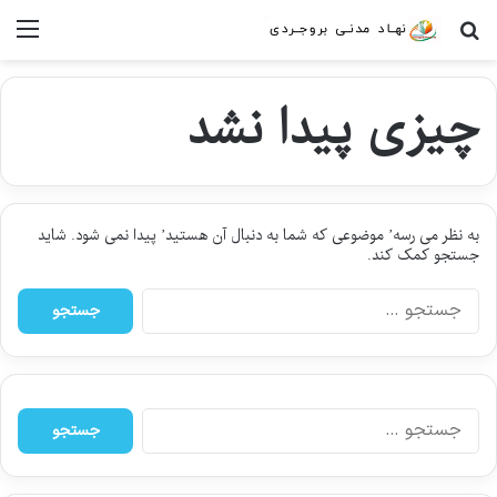
جستجو برای
منو
چیزی پیدا نشد
به نظر می رسه’ موضوعی که شما به دنبال آن هستید’ پیدا نمی شود. شاید
جستجو کمک کند.
ج
س
ت
ج
و
ب
ج
ر
س
ا
ت
ی
ج