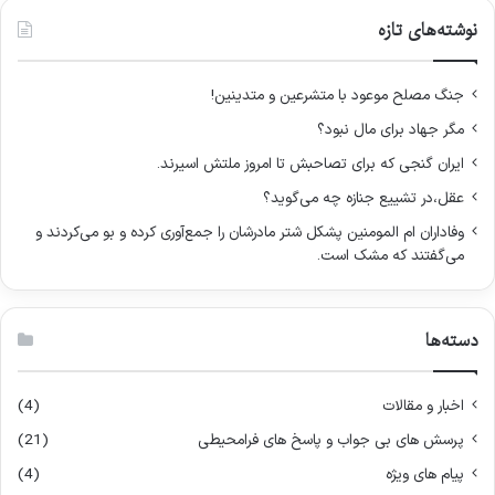
:
و
نوشته‌های تازه
ب
ر
ا
جنگ مصلح موعود با متشرعین و متدینین!
ی
مگر جهاد برای مال نبود؟
:
ایران گنجی که برای تصاحبش تا امروز ملتش اسیرند.
عقل،در تشییع جنازه چه می‌گوید؟
وفاداران ام المومنین پشکل شتر مادرشان را جمع‌آوری کرده و بو می‌کردند و
می‌گفتند که مشک است.
دسته‌ها
اخبار و مقالات
(4)
پرسش های بی جواب و پاسخ های فرامحیطی
(21)
پیام های ویژه
(4)