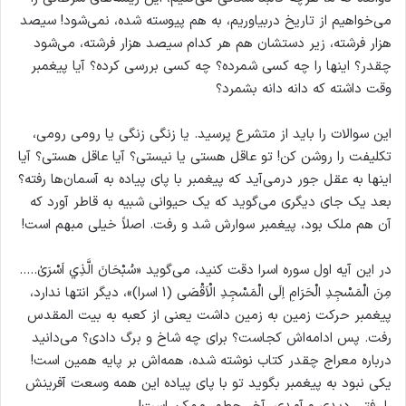
می‌خواهیم از تاریخ دربیاوریم، به هم پیوسته شده، نمی‌شود! سیصد
هزار فرشته، زیر دستشان هم هر کدام سیصد هزار فرشته، می‌شود
چقدر؟ اینها را چه کسی شمرده؟ چه کسی بررسی کرده؟ آیا پیغمبر
وقت داشته که دانه دانه بشمرد؟
این سوالات را باید از متشرع پرسید. یا زنگی زنگی یا رومی رومی،
تکلیفت را روشن کن! تو عاقل هستی یا نیستی؟ آیا عاقل هستی؟ آیا
اینها به عقل جور درمی‌آید که پیغمبر با پای پیاده به آسمان‌ها رفته؟
بعد یک جای دیگری می‌گوید که یک حیوانی شبیه به قاطر آورد که
آن هم ملک بود، پیغمبر سوارش شد و رفت. اصلاً خیلی مبهم است!
در این آیه اول سوره اسرا دقت کنید، می‌گوید «سُبْحَانَ الَّذِي اَسْرَىٰ…..
مِنَ الْمَسْجِدِ الْحَرَامِ اِلَى الْمَسْجِدِ الْاَقْصَى (۱ اسرا)»، دیگر انتها ندارد،
پیغمبر حرکت زمین به زمین داشت یعنی از کعبه به بیت المقدس
رفت. پس ادامه‌اش کجاست؟ برای چه شاخ و برگ دادی؟ می‌دانید
درباره معراج چقدر کتاب نوشته شده، همه‌اش بر پایه همین است!
یکی نبود به پیغمبر بگوید تو با پای پیاده این همه وسعت آفرینش