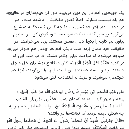
یک چیزهایی آدم در این دین می‌بیند باور کن فیلم‌سازان در هالیوود
هم بلد نیستند بسازند. اصلاً تصور عقلانیش رد شده است، آمار
می‌دهد از دم! آخر چه کسی دیده؟ چه کسی شنیده؟ به متشرع
می‌گوید پیغمبر گفته، ساکت شو، خفه شو، گوش کن سر تعظیم
بیاور، برو کارت را بکن! ادیان همین هستند‌، بَرده می‌خواهند! در
حقیقت عبد همان بَرده است‌ دیگر. آدم هر چقدر هم جلوتر می‌رود
متوجه می‌شود که مباحث قبلی چقدر قشنگ جا می‌افتد. این که
می‌گوید «اَکْثَرُ اَهْلِ الْجَنَّةِ اَلْبُلَهَاءُ، اکثریت قاطع بهشتیان خل و چل‌
هستند، ابله و سفیه هستند» این است، اینها را می‌گویند، آنها هم
خوشحال می‌شوند و مزید بر اعتقادات الکی می‌شود.
«عَن عَبْدِ اَلصَّمَدِ ابْنِ بَشِيرٍ قَالَ: قَالَ اَبو عَبْدِ اللهِ مَرَّ حَتَّى اِنْتَهَى»
پیغمبر مرور کرد تا به ته آسمان رسید، «حَتَّى اِنْتَهَى اِلَى اَلسَّمَاءِ
اَلثَّالِثَةِ» آسمان سوم، «فَنَفَرَتِ اَلْمَلاَئِكَةُ عَنْ اَبْوَابِ اَلسَّمَاءِ» پیغمبر را به
چه شکلی دیده بودند که فرشته‌ها در رفتند؟
«فَقَالَ جَبْرَئِيلُ: اَشْهَدُ اَنَّ مُحَمَّداً رَسُولُ اللهِ اَشْهَدُ اَنَّ مُحَمَّداً رَسُولُ اللهِ،
فَتَرَاجَعَتِ اَلْمَلَائِكَةُ». ببینم اینها خیال کردند خداست، مگر خدا ترس