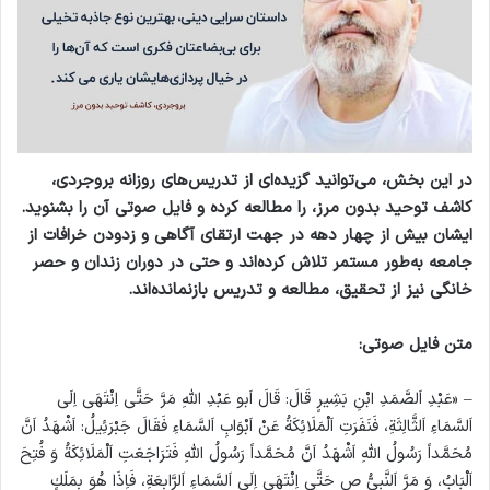
در این بخش، می‌توانید گزیده‌ای از تدریس‌های روزانه بروجردی،
کاشف توحید بدون مرز، را مطالعه کرده و فایل صوتی آن را بشنوید.
ایشان بیش از چهار دهه در جهت ارتقای آگاهی و زدودن خرافات از
جامعه به‌طور مستمر تلاش کرده‌اند و حتی در دوران زندان و حصر
خانگی نیز از تحقیق، مطالعه و تدریس بازنمانده‌اند.
متن فایل صوتی:
– «عَبْدِ اَلصَّمَدِ ابْنِ بَشِيرٍ قَالَ: قَالَ اَبو عَبْدِ اللهِ مَرَّ حَتَّى اِنْتَهَى اِلَى
اَلسَّمَاءِ اَلثَّالِثَةِ، فَنَفَرَتِ اَلْمَلَائِكَةُ عَنْ اَبْوَابِ اَلسَّمَاءِ فَقَالَ جَبْرَئِيلُ: اَشْهَدُ اَنَّ
مُحَمَّداً رَسُولُ اللهِ اَشْهَدُ اَنَّ مُحَمَّداً رَسُولُ اللهِ فَتَرَاجَعَتِ اَلْمَلَائِكَةُ وَ فُتِحَ
اَلْبَابُ، وَ مَرَّ اَلنَّبِيُّ ص حَتَّى اِنْتَهَى اِلَى اَلسَّمَاءِ اَلرَّابِعَةِ، فَاِذَا هُوَ بِمَلَكٍ