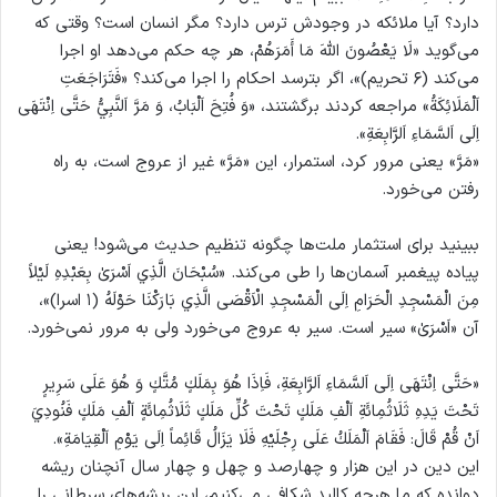
دارد؟ آیا ملائکه در وجودش ترس دارد؟ مگر انسان است؟ وقتی که
می‌گوید «لَا يَعْصُونَ اللهَ مَا أَمَرَهُمْ، هر چه حکم می‌دهد او اجرا
می‌کند (۶ تحریم)»، اگر بترسد احکام را اجرا می‌کند؟ «فَتَرَاجَعَتِ
اَلْمَلَائِكَةُ» مراجعه کردند برگشتند، «وَ فُتِحَ اَلْبَابُ، وَ مَرَّ اَلنَّبِيُّ حَتَّى اِنْتَهَى
اِلَى اَلسَّمَاءِ اَلرَّابِعَةِ».
«مَرَّ» یعنی مرور کرد، استمرار، این «مَرَّ» غیر از عروج است، به راه
رفتن می‌خورد.
ببینید برای استثمار ملت‌ها چگونه تنظیم حدیث می‌شود! یعنی
پیاده پیغمبر آسمان‌ها را طی می‌کند. «سُبْحَانَ الَّذِي اَسْرَىٰ بِعَبْدِهِ لَيْلاً
مِنَ الْمَسْجِدِ الْحَرَامِ اِلَى الْمَسْجِدِ الْاَقْصَى الَّذِي بَارَكْنَا حَوْلَهُ (۱ اسرا)»،
آن «اَسْرَىٰ» سیر است. سیر به عروج می‌خورد ولی به مرور نمی‌خورد.
«حَتَّى اِنْتَهَى اِلَى اَلسَّمَاءِ اَلرَّابِعَةِ، فَاِذَا هُوَ بِمَلَكٍ مُتَّكٍ وَ هُوَ عَلَى سَرِيرٍ
تَحْتَ يَدِهِ ثَلَاثُمِائَةِ اَلْفِ مَلَكٍ تَحْتَ كُلِّ مَلَكٍ ثَلَاثُمِائَةٍ اَلْفِ مَلَكٍ فَنُودِيَ
اَنْ قُمْ قَالَ: فَقَامَ اَلْمَلَكُ عَلَى رِجْلَيْهِ فَلَا يَزَالُ قَائِماً اِلَى يَوْمِ اَلْقِيَامَةِ».
این دین در این هزار و چهارصد و چهل و چهار سال آنچنان ریشه
دوانده که ما هرچه کالبد شکافی می‌کنیم، این ریشه‌های سرطانی را