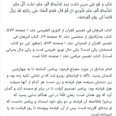
مُتَّكٍ وَ هُوَ عَلَى سَرِيرٍ تَحْتَ يَدِهِ ثَلَاثُمِائَةِ اَلْفِ مَلَكٍ تَحْتَ كُلِّ مَلَكٍ
ثَلَاثُمِائَةٍ اَلْفِ مَلَكٍ فَنُودِيَ اَنْ قُمْ قَالَ: فَقَامَ اَلْمَلَكُ عَلَى رِجْلَيْهِ فَلَا يَزَالُ
قَائِماً اِلَى يَوْمِ اَلْقِيَامَةِ».
کتاب البرهان فی تفسیر القران از النوری الطبرسی جلد ۱ صفحه ۵۷۳،
کتاب بحارالانوار از مجلسی جلد ۸۱ صفحه ۱۱۹، کتاب البرهان فی
تفسیر القرآن از البحرانی جلد ۱ صفحه ۵۷۳، (چطور این دو کتاب
اسمشان یکی است؟ یکی مال نوری طبرسی است و یکی مال بحرانی
است)، کتاب تفسیر عیاشی جلد ۱ صفحه ۱۵۷ است.
امام صادق در مورد معراج فرمود: پیامبر، گذشته تا به چهارمین
آسمان رسید، ناگاه با فرشته‌ای روبرو شد که بر تختی تکیه زده بود و
زیر دستش سیصد هزار فرشته و زیر دست هر کدام از آنها سیصد
هزار فرشته بود، پیامبر تصمیم گرفت تا در برابر او سجده کند و گمان
کرد که وی همان است؛ یعنی الله! در این هنگام ندایی رسید که
برخیز! بلافاصله آن فرشته بر دو پای خود ایستاد و پیامبر دانست که
او بنده‌ای آفریده است، پس از آن، فرشته پیوسته تا روز قیامت به پا
ایستاده است.