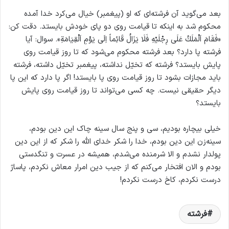
بعد می‌گوید آن فرشته‌ای که او (پیغمبر) خیال می‌کرد خدا آمده
محکوم شد به اینکه تا قیامت روی دو پای خودش بایستد. دقت کن:
«فَقَامَ اَلْمَلَكُ عَلَى رِجْلَيْهِ فَلَا يَزَالُ قَائِماً اِلَى يَوْمِ اَلْقِيَامَةِ». سوال: آیا
فرشته پا دارد؟ بعد فرشته محکوم می‌شود که تا روز قیامت روی
پایش بایستد؟ فرشته که تخیّل نداشته، پیغمبر تخیّل داشته، فرشته
باید مجازات بشود تا روز قیامت روی پا بایستد! اگر پا دارد که این پا
دیگر حقیقی نیست. چه کسی می‌تواند تا روز قیامت روی پایش
بایستد؟
خیلی بیچاره بودیم، سی و پنج سال سینه چاک این دین بودم،
سینه‌زن این دین بودم، خدا را شکر خدای الله را شکر که از این دین
پولدار نشدم و الا شرمنده می‌شدم، همیشه در عسرت و تنگدستی
بودم و الان افتخار می‌کنم که از جیب دین امرار معاش نکردم، پاساژ
درست نکردم، کاخ درست نکردم!
فرشته