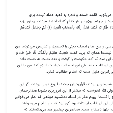
می‌گوید ظلمه، فسقه و فجره به کعبه حمله کردند برای
د از جهنم، روی سر هر کدام که انداختند مردند، چطور یزید
که به کعبه حمله کرد این پرندگان، این ابابیل کجا بودند؟ «أَلَمْ تَرَ كَيْفَ فَعَلَ رَبُّكَ بِاَصْحَابِ الْفِيلِ ﴿۱﴾ أَلَمْ يَجْعَلْ كَيْدَهُمْ
سی و پنج سال ادبیات دینی را تحصیل و تدریس می‌‌کردم، من
مان که یزید گفت «لَعِبَتْ هاشِمُ بِالْمُلْکِ فَلَا خَبَرٌ جَاء وَ
 محمد ابن عبدالله آمد حکومت را گرفت و بعد دست به دست داد؛
بن ابیطالب. بعد علی ابن ابیطالب خواست اعلام کند من با این
رگترین دلیل است که اسلام حقانیت ندارد.
شب‌خوان بودند، قرآن‌خوان بودند، فروع دینی بودند، اگر ابن
ی الله نخواست که بیشتر از این آبروریزی بشود! عبدالرحمان
او را کشت! ببینم مگر در اسناد نداشتیم موقعی که نماز می‌خوانی
 ابن ابیطالب ایستاده بود کور بود که ابن ملجم می‌خواهد
ه اینها داستان است، معاصرین پیغمبر هم می‌دانستند که