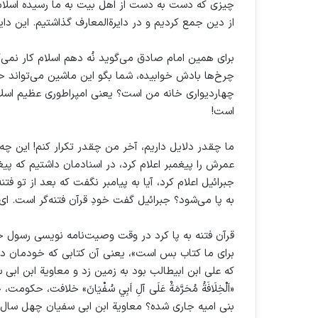
چیزی که دست به دست از اهل بیت به ما رسیده اسلام 
از دین جمع کردیم و در دایرةالمعارف گذاشتیم. این دا
برای همین امام صادق می‌گوید نُه دهم اسلام کار نمی‌
چرخ‌ها بادش خوابیده، شما بگو این ماشین می‌تواند ح
چهاردیواری خانه من است؟ یعنی امپراطوری عظیم اسلا
است!
ما چقدر دلایل داریم، آخر من چقدر تکرار کنم! این چه
عمرش را پیغمبر اعلام کرد، در اسنادمان داشتیم که پیغ
جبرائیل اعلام کرد، آیا به پیامبر نگفت که بعد از تو 
به پا می‌شود؟ جبرائیل گفت خودِ قرآن فتنه‌گر است. ای ب
قرآن فتنه به پا کرد در وقت وصیت‌نامه نویسی رسول خد
برای ما کتاب بس است»، یعنی آن کتابی که خودمان در
که علی ابن ابیطالب بود به زمین زد‌ و معاویة ابن ابی 
«اَلْخِلَافَةُ مُحَرَّمَةٌ عَلَى آلِ اَبِي سُفْيَانَ» خل
بنی امیه جاری شده؟ معاویة ابن ابی سفیان چهل سال