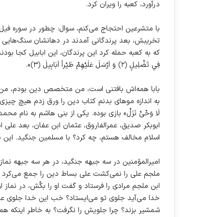
درآورد، کعبه را ویران کرد.
با متشرعین احتجاج می‌کنم، سوال: چطور در سوره فیل 
تخریبش، بعد پرندگانی آمدند در دهانشان سنگ‌هایی بو
فِي تَضْلِيلٍ ﴿۲﴾ وَ اَرْسَلَ عَلَيْهِمْ طَيْراً اَبَابِيلَ ﴿۳﴾».
بابا همه‌اش بافتنی است، من متخصص دین بودم، من 
به اندازه موهای بدنم کتاب دین را ورق زدم هیچ چیزی نیست! ه
لَا وَحْىٌ نَزَلْ» بازی بوده. یکی از بنی هاشم به نام
ابوبکر صدیق، عمرالفاروق، عثمان ابن عفان، بعد علی ا
اسلام مخالف هستم، چه کرد؟ با مسلمین جنگید. این بز
امیرالمؤمنین در سه جبهه جنگید، در هر سه جبهه نماز 
ملجم علی را نمی‌کشت علی بساط دین را جمع می‌کرد ول
ابن ملجم مرادی را فرستاد و گفت او را بکُش، در نماز 
خدا می‌آید جلوی تو می‌ایستاد؟ خب این خدا جلوی علی
شمشیر بزند؟ چرا جلویش را نگرفت؟ به خاطر اینکه هم