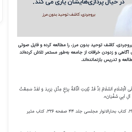
 بروجردی، کاشف توحید بدون مرز، را مطالعه کرده و فایل صوتی
آگاهی و زدودن خرافات از جامعه به‌طور مستمر تلاش کرده‌اند
لعه و تدریس بازنمانده‌اند.
َلَى اَلْاِسْلَامِ اَلسَّلَامُ اِذْ قَدْ بُلِيَتِ اَلْاُمَّةُ بِرَاعٍ مِثْلِ يَزِيدَ وَ لَقَدْ سَمِعْتُ
ى آلِ اَبِي سُفْيَانَ».
کتاب اللهوف علی قتلَی الطفوف از ابن طاووس صفحه ۲۴، کتاب بحارالانوار مجلسی جلد ۴۴ صفحه ۳۲۶، کتاب مثیر