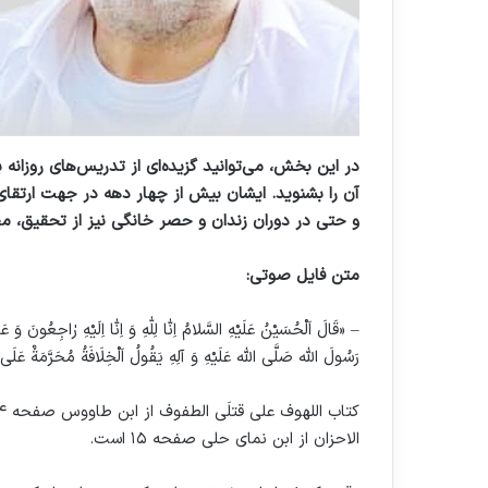
در این بخش، می‌توانید گزیده‌ای از تدریس‌های روزانه
آن را بشنوید. ایشان بیش از چهار دهه در جهت ارتقای 
و حتی در دوران زندان و حصر خانگی نیز از تحقیق، مطا
متن فایل صوتی:
– «قَالَ اَلْحُسَيْنُ عَلَيْهِ السَّلامُ اِنّٰا لِلّٰهِ وَ اِنّٰا اِلَيْهِ رٰاجِعُونَ وَ ع
رَسُولَ الله صَلَّى الله عَلَيْهِ وَ آلِهِ يَقُولُ اَلْخِلَافَةُ مُحَرَّمَةٌ عَلَ
الاحزان از ابن نمای حلی صفحه ۱۵‌ است.