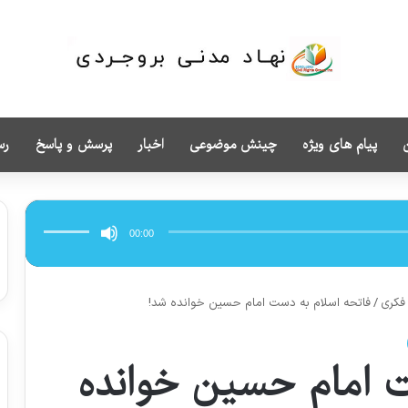
پیام های ویژه
چینش موضوعی
اخبار
پرسش و پاسخ
رس
برای
افزایش
یا
00:00
کاهش
صدا
از
کلیدهای
بالا
و
 فکری
/
فاتحه اسلام به دست امام حسین خوانده شد!
پایین
استفاده
کنید.
ت امام حسین خوانده