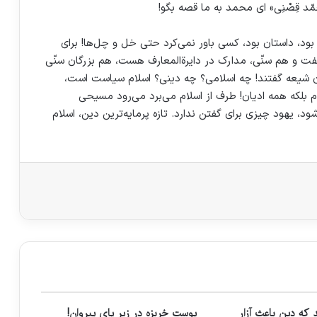
د قِصْنِی» ای محمد به ما قصه بگو!
بود، داستان بود، کسی باور نمی‌کرد حتی خل و چل‌ها! برای
یعه گفت و هم سنّی، مدارک در دایرةالمعارف هست، هم بزرگان سنّی
ان شیعه گفتند! چه اسلامی؟ چه دینی؟ اسلام سیاست است،
 بلکه همه ادیان! طرف از اسلام می‌برد می‌رود مسیحی
 یهود چیزی برای گفتن ندارد. تازه پرمایه‌ترین دین، اسلام
که دین باعث آزار
پوست خربزه در زیر پای پیروان!