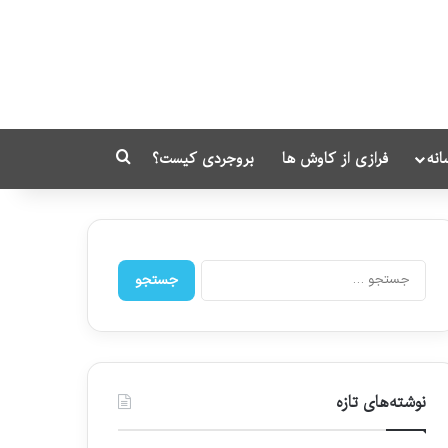
انه
فرازی از کاوش ها
بروجردی کیست؟
جستجو برای
ج
س
ت
ج
و
ب
ر
نوشته‌های تازه
ا
ی