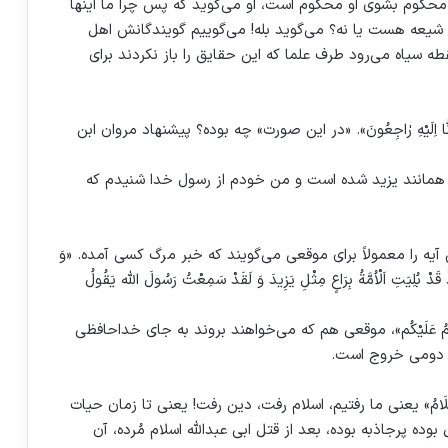
محکوم بشوی او محکوم است، او می‌گوید که پس چرا ما اینها
ال شیعه هست یا نه؟ می‌گوید بله! می‌گوییم گویندگانش اهل
طه سیاه می‌رود طرف علما که این حقایق را باز نکردند برای
ٰا اِلَيْهِ رٰاجِعُونَ». «در این صورت» چه بوده؟ پیشنهاد مروان ابن
انی همانند یزید شده است و من خودم از رسول خدا شنیدم که
ِنّٰا لِله وَ اِنّٰا اِلَيْهِ رٰاجِعُونَ (۱۵۶ بقره)}»، این آیه را معمولاً برای موقعی می‌گویند که خبر مرگ کسی آمده. «وَ
ْ بُلِيَتِ اَلْاُمَّةُ بِرَاعٍ مِثْلِ يَزِيدَ وَ لَقَدْ سَمِعْتُ رَسُولَ الله يَقُولُ
مُ عَلَیْکُم»، موقعی هم که می‌خواهند بروند به جای خداحافظی
سلام دومی خروج است.
اَلسَّلَامُ» یعنی ما رفتیم، اسلام رفت، دین رفت! یعنی تا زمان حیات
ه پرجاذبه بوده، بعد از قتل ابی عبدالله اسلام مُرده، آن