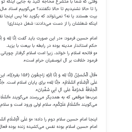
وقتی که شما با متشرع محاجه کنید به جایی اینکه تو 
را تا حالا نشنیدیم تا حالا نگفتند؟ می‌گوییم اسناد م
بیت هستند یا نه؟ نمی‌تواند که بگوید نه! پس اینجا نق
اینکه شغلشان را از دست می‌دادند؛ شغل دینداری!
امام حسین فرمود: «در این صورت باید گفت اِنّٰا لِله وَ اِنّ
حکم استاندار مدینه بوده در رابطه با بیعت با یزید.
«و فاتحه اسلام را خواند، زیرا امت اسلام گرفتار چوپ
فرمود خلافت بر آل ابوسفیان حرام است».
«قَالَ اَلْحُسَيْنُ {ا
عَلَى اَلْاِسْلَامِ اَلسَّلَامُ». «اِنّٰا لِله» برای پایان اسلام است. «اِذْ قَد
اَلْخِلَافَةُ مُحَرَّمَةٌ عَلَى آلِ اَبِي سُفْيَانَ».
عرب‌ها موقعی که به همدیگر می‌رسند می‌گویند «اَلسَّلَا
می‌گویند «اَلسَّلَامُ عَلَیْکُم»، سلام اولی ورود است و 
اینجا امام حسین سلام دوم را داده؛ «وَ عَلَى اَلْاِسْلَامِ 
امام حسین اسلام بوده نفس می‌کشیده زنده بوده فعال بود