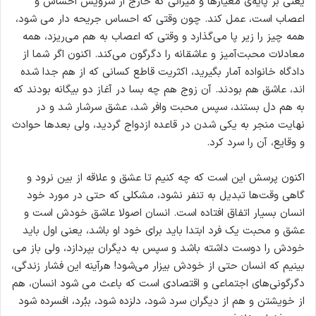
یعنی بر پایه‌‌ی معیارها و میزانی که خارج از سرویس احساس و
اعصاب است، عمل کند. چون وقتی که احساس جریحه دار می شود،
همه چیز را زیر پا می‌گذارد و وقتی که اعصاب به هم می‌ریزد، همه
معادلات محبت‌آمیز و عاشقانه را دگرگون می‌کند. اکنون اگر شما از
دادگاه خانواده آمار بگیرید، اکثریت قاطع کسانی که از هم جدا شده
اند، عاشق هم بودند. آن زوج هم چه بسا در آغاز دو بیگانه بودند که
به هم دل بستند، سپس محبت وافر شد، عشق سرشار شد و در
نهایت منجر به یکی شدن در قاعده ازدواج گردید، ولی بعدها حوادث
و وقایع، آن را سرد کرد.
اکنون پرسش این است که چه کنیم تا عشق و علاقه از بین نرود و
گاهی وقت‌ها تبدیل به تنفر نشود، مشکلی که حتی در مورد خود
انسان بسیار اتفاق افتاده است. انسان اصولا عاشق خودش است و
عشق و محبت یک فرد ابتدا باید برای خود او باشد، یعنی اول باید
خودش را دوست داشته باشد و سپس به دیگران بپردازد، ولی باز می
بینیم که انسان حتی از خودش بیزار می‌شود! هرآینه این فشار زندگی،
دگرگونی‌های اجتماعی و اقتصادی است که باعث می شود انسان، هم
از خویشتن و هم از دیگران سرد شود، دلزده شود، ببُرد، افسرده شود