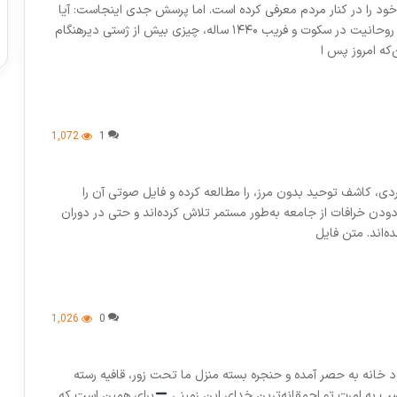
 خود را در کنار مردم معرفی کرده است. اما پرسش جدی اینجاست: آیا
خلع‌لباس دیرهنگام، بدون نقد ریشه‌ای به خود دین و نقش روحانیت در سکوت و فریب ۱۴۴۰ ساله، چیزی بیش از ژستی دیرهنگام
‌که امروز پس ا
1,072
1
ردی، کاشف توحید بدون مرز، را مطالعه کرده و فایل صوتی آن را
ودن خرافات از جامعه به‌طور مستمر تلاش کرده‌اند و حتی در دوران
ه‌اند. متن فایل
1,026
0
د خانه به حصر آمده و حنجره بسته منزل ما تحت زور، قافیه رسته
ضب به امرت تو احمقانه‌ترین خدای این زمینی
برای همین است که