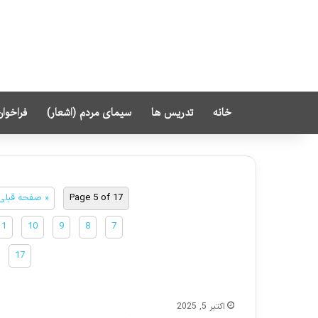
خانه
تدریس ها
سیمای مردم (اشعار)
فراخوان
Page 5 of 17
« صفحه قبلی
11
10
9
8
7
17
اکتبر 5, 2025