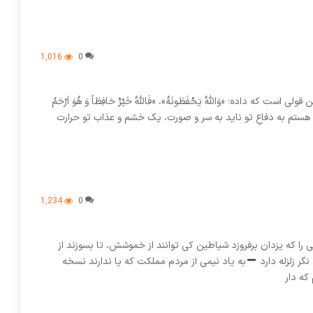
1,016
0
 قولی است که داده؛ «وَاللهُ یَحْفَظونَهُ»، «فَاللهُ خَيْرٌ حَافِظاً وَ هُوَ اَرْحَمُ
زه می‌خورد! هستم به دفاعِ تو ناید به سر و صورت، یک خشم و عذاب تو حرارت
1,234
0
را که یزدان برفروزد شیاطین کی توانند از خموشش، تا بسوزند از
نگر زلزله دارد
به یاد نیمی از مردم مملکت که یا ندارند نسخه
 که دار