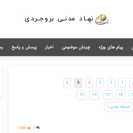
پیام های ویژه
چینش موضوعی
اخبار
پرسش و پاسخ
رس
6
5
4
3
2
1
…
15
14
13
12
صحفه بعدی »
1,035
1