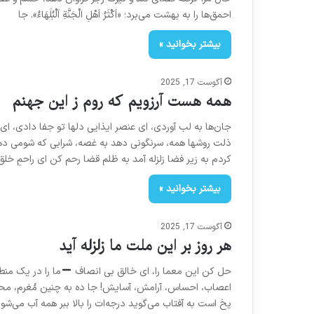
احمق‌ها را به بهشت می‌برد؛ «اَکْثَرُ اَهْلِ الْجَنَّةِ اَلْبُلَهَاءُ». جا
بیشتر بخوانید »
آگوست 17, 2025
همه هست آرزویم که روم ز این جهنم
جان‌ها به لب آوردی، ای عنصر ایذایی دلها تو جفا دادی، ا
ذلت روشها همه، سرنگونی دهد به غصه، شرابی که شومی‌ دهد
کردم به زیر فضا زلزله آمد به ظلم قضا رحم کن ای راحمِ خل
بیشتر بخوانید »
آگوست 17, 2025
هر روز بر این ملت ما زلزله آید
حل کن این معما را، ای خالق بی‌ انصاف
ما را در یک منط
اعصاب، احساس، آرامش، آسایش! جا ده به چنین مُغرم، مح
یخ است به آفتاب می‌گوید درجه‌ات را بالا ببر همه آب می‌شون