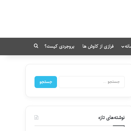
انه
فرازی از کاوش ها
بروجردی کیست؟
جستجو برای
ج
س
ت
ج
و
ب
ر
نوشته‌های تازه
ا
ی