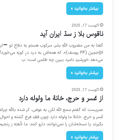
بیشتر بخوانید »
آگوست 17, 2025
ناقوس بلا ز سدّ ایران آید
گفتا به من مضروب اللهِ بشر، سرکوب هستم به دفاعِ تو
این
الرَّاحِمِينَ (۶۴ یوسف)»، که همه‌اش به درد درِ کو
می‌دهد خورشیدِ نامرد ببین چه ظلمی است؛ ب
بیشتر بخوانید »
آگوست 17, 2025
از عُسر و حرج، خانهٔ ما ولوله دارد
عمریست که گفتم سمع الله لکن به عوض، کر شده بالله چراغی 
عُسر و حرج، خانهٔ ما ولوله دارد چون فقدِ فرج گشته و احوال 
بگیرند یا نسخه‌شان را نمی‌توانند دارو کنند: ما خُفته ز رنجیم
بیشتر بخوانید »